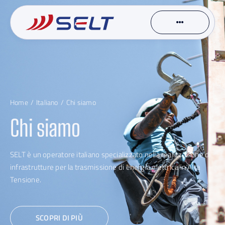
Skip
to
content
Home
Italiano
Chi siamo
Chi siamo
SELT è un operatore italiano specializzato nella realizzazione di
infrastrutture per la trasmissione di energia elettrica in Alta
Tensione.
SCOPRI DI PIÙ